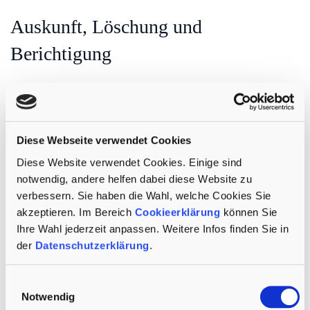
Auskunft, Löschung und
Berichtigung
Sie haben im Rahmen der geltenden gesetzlichen Bestimmungen jederzeit
das Recht auf unentgeltliche Auskunft über Ihre gespeicherten
personenbezogenen Daten, deren Herkunft und Empfänger und den
Zweck der Datenverarbeitung und ggf. ein Recht auf Berichtigung oder
Diese Webseite verwendet Cookies
Löschung dieser Daten. Hierzu sowie zu weiteren Fragen zum Thema
Diese Website verwendet Cookies. Einige sind
personenbezogene Daten können Sie sich jederzeit unter der im
notwendig, andere helfen dabei diese Website zu
Impressum angegebenen Adresse an uns wenden.
verbessern. Sie haben die Wahl, welche Cookies Sie
akzeptieren. Im Bereich
Cookieerklärung
können Sie
Recht auf Einschränkung der
Ihre Wahl jederzeit anpassen. Weitere Infos finden Sie in
der
Datenschutzerklärung
.
Verarbeitung
Einwilligungsauswahl
Sie haben das Recht, die Einschränkung der Verarbeitung Ihrer
Notwendig